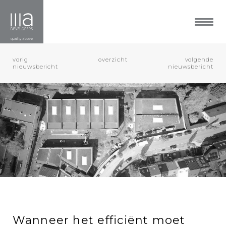
Home
Over ons
Bedrijfsvastgoed
Residentieel
vorig
overzicht
volgende
Referenties
nieuwsbericht
nieuwsbericht
Gezocht
Nieuws
Vacatures
Contact
Wanneer het efficiënt moet