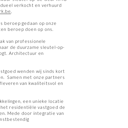
idueel verkocht en verhuurd
rk.be
,
eds beroep gedaan op onze
ften beroep doen op ons.
lak van professionele
naar de duurzame sleutel-op-
gt. Architectuur en
astgoed wenden wij sinds kort
en. Samen met onze partners
fleveren van kwaliteitsvol en
kelingen, een unieke locatie
n het residentiële vastgoed de
en. Mede door integratie van
omstbestendig