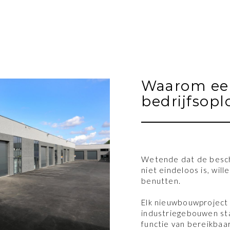
Waarom een
bedrijfsopl
Wetende dat de besch
niet eindeloos is, wil
benutten.
Elk nieuwbouwproject
industriegebouwen sta
functie van bereikbaar