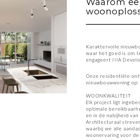
Waarom een 
woonoplos
Karaktervolle nieuwb
waar het goed is om t
engageert IIIA Develo
Onze residentiële ont
nieuwbouwwoning op
WOONKWALITEIT
Elk project ligt ingeb
optimale bereikbaarhe
en in de nabijheid van
Architecturaal streve
waarbij we alle aanda
woonervaring voor de