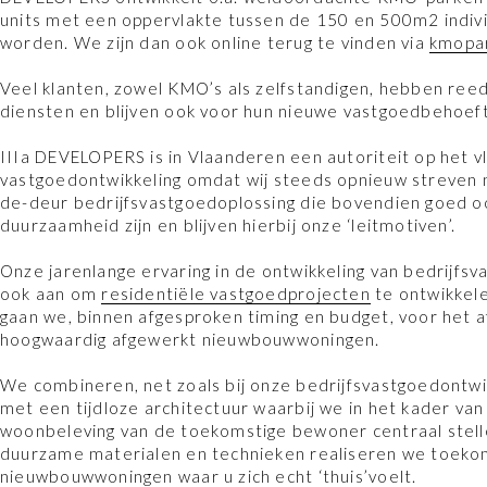
units met een oppervlakte tussen de 150 en 500m2 indiv
worden. We zijn dan ook online terug te vinden via
kmopa
Veel klanten, zowel KMO’s als zelfstandigen, hebben re
diensten en blijven ook voor hun nieuwe vastgoedbehoe
IIIa DEVELOPERS is in Vlaanderen een autoriteit op het v
vastgoedontwikkeling omdat wij steeds opnieuw streven 
de-deur bedrijfsvastgoedoplossing die bovendien goed oo
duurzaamheid zijn en blijven hierbij onze ‘leitmotiven’.
Onze jarenlange ervaring in de ontwikkeling van bedrijfsv
ook aan om
residentiële vastgoedprojecten
te ontwikkel
gaan we, binnen afgesproken timing en budget, voor het a
hoogwaardig afgewerkt nieuwbouwwoningen.
We combineren, net zoals bij onze bedrijfsvastgoedontwik
met een tijdloze architectuur waarbij we in het kader va
woonbeleving van de toekomstige bewoner centraal stell
duurzame materialen en technieken realiseren we toek
nieuwbouwwoningen waar u zich echt ‘thuis’voelt.