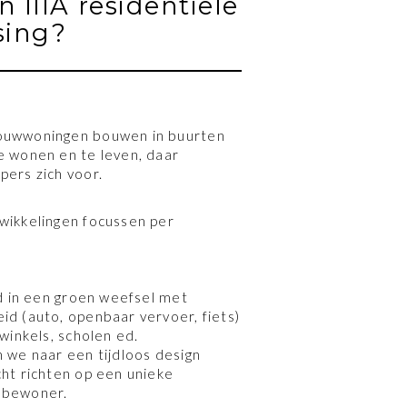
IIIA residentiële
sing?
ouwwoningen bouwen in buurten
e wonen en te leven, daar
pers zich voor.
wikkelingen focussen per
:
ed in een groen weefsel met
id (auto, openbaar vervoer, fiets)
 winkels, scholen ed.
n we naar een tijdloos design
cht richten op een unieke
 bewoner.