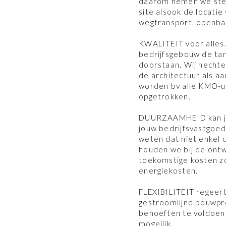
daarom nemen we stee
site alsook de locatie
wegtransport, openbaa
KWALITEIT voor alles.
bedrijfsgebouw de ta
doorstaan. Wij hechte
de architectuur als a
worden bv alle KMO-un
opgetrokken.
DUURZAAMHEID kan je 
jouw bedrijfsvastgoe
weten dat niet enkel 
houden we bij de ontw
toekomstige kosten z
energiekosten.
FLEXIBILITEIT regeert 
gestroomlijnd bouwpro
behoeften te voldoen.
mogelijk.