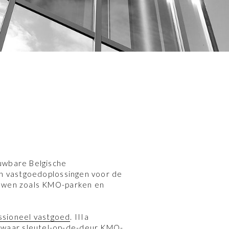
ouwbare Belgische
an vastgoedoplossingen voor de
ouwen zoals KMO-parken en
essioneel vastgoed
. IIIa
 waar sleutel-op-de-deur KMO-