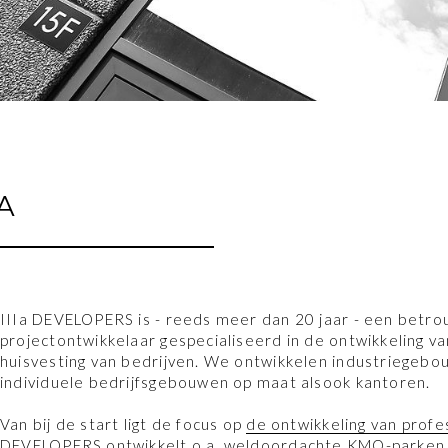
IA
IIIa DEVELOPERS is - reeds meer dan 20 jaar - een betr
projectontwikkelaar gespecialiseerd in de ontwikkeling v
huisvesting van bedrijven. We ontwikkelen industriegeb
individuele bedrijfsgebouwen op maat alsook kantoren.
Van bij de start ligt de focus op
de ontwikkeling van prof
DEVELOPERS ontwikkelt o.a. weldoordachte KMO-parken