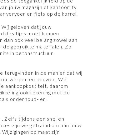
ds de toegankelijkheid op de
 van jouw magazijn of kantoor ifv
r vervoer en fiets op de korrel.
 Wij geloven dat jouw
nd des tijds moet kunnen
n dan ook veel belang zowel aan
an de gebruikte materialen. Zo
its in betonstructuur
terugvinden in de manier dat wij
d ontwerpen en bouwen. We
de aankoopkost telt, daarom
ikkeling ook rekening met de
oals onderhoud- en
. Zelfs tijdens een snel en
ces zijn we getraind om aan jouw
 Wijzigingen op maat zijn