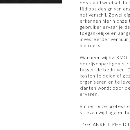
bestaand weefsel. In
tijdloos design van o
het verschil. Zowel ei
erkennen hierin onze
gebruiker ervaar je d
toegankelijke en aan
investeerder verhuur
huurders.
Wanneer wij bv. KMO-u
bedrijvenpark generer
tussen de bedrijven. 
kosten te delen of ge
organiseren en te le
klanten wordt door de
ervaren.
Binnen onze professi
streven wij hoge en f
TOEGANKELIJKHEID bli