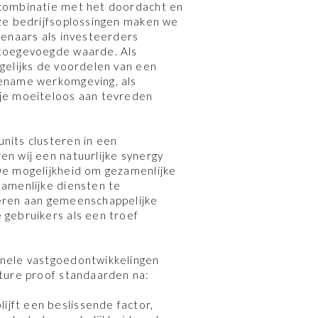
 combinatie met het doordacht en
nze bedrijfsoplossingen maken we
genaars als investeerders
 toegevoegde waarde. Als
agelijks de voordelen van een
gename werkomgeving, als
 je moeiteloos aan tevreden
nits clusteren in een
en wij een natuurlijke synergy
De mogelijkheid om gezamenlijke
zamenlijke diensten te
veren aan gemeenschappelijke
 gebruikers als een troef
onele vastgoedontwikkelingen
uture proof standaarden na:
jft een beslissende factor,